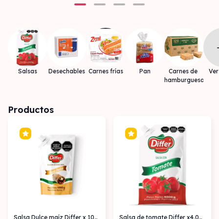
Salsas
Desechables
Carnes frías
Pan
Carnes de 
Ver
hamburguesa
Productos
Salsa Dulce maíz Differ x 1000 gr
Salsa de tomate Differ x4.000 gr